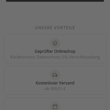
UNSERE VORTEILE
verified_user
Geprüfter Onlineshop
Käuferschutz, Datenschutz, SSL-Verschlüsselung
local_shipping
Kostenloser Versand
ab 499,01 €
calendar_today