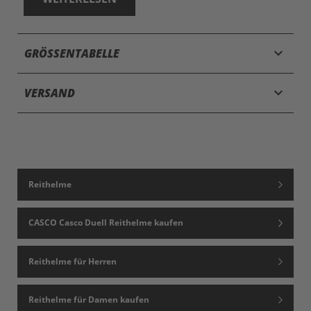
keyboard_arrow_down
GRÖSSENTABELLE
keyboard_arrow_down
VERSAND
Reithelme
CASCO Casco Duell Reithelme kaufen
Reithelme für Herren
Reithelme für Damen kaufen