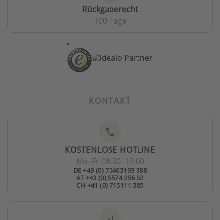
Rückgaberecht
100 Tage
KONTAKT
phone
KOSTENLOSE HOTLINE
Mo–Fr 08:30–12:00
DE +49 (0) 75463193 388
AT +43 (0) 5574 256 52
CH +41 (0) 715111 385
subdirectory_arrow_left