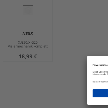
NEXX
X.G30/X.G20
Visiermechanik komplett
18,99 €