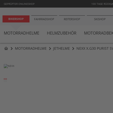
−1
GEPRÜFTER ONLINESHOP
100 TAGE RÜCKG
BIKERSHOP
FAHRRADSHOP
REITERSHOP
SKISHOP
MOTORRADHELME
HELMZUBEHÖR
MOTORRADBEK
MOTORRADHELME
JETHELME
NEXX X.G30 PURIST S
home
Zum
Ende
der
Bildergalerie
springen