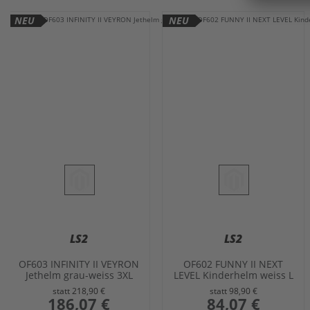
NEU
NEU
LS2
LS2
OF603 INFINITY II VEYRON
OF602 FUNNY II NEXT
Jethelm grau-weiss 3XL
LEVEL Kinderhelm weiss L
statt
218,90 €
statt
98,90 €
sonderangebot
186,07 €
sonderangebot
84,07 €