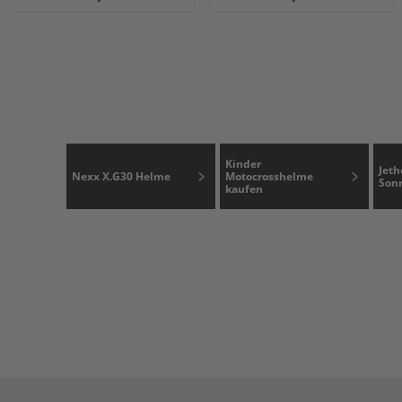
Kinder
Jeth
Nexx X.G30 Helme
Motocrosshelme
Son
kaufen