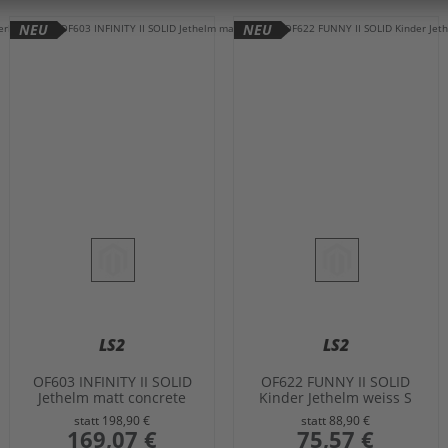
NEU
NEU
LS2
LS2
OF603 INFINITY II SOLID
OF622 FUNNY II SOLID
Jethelm matt concrete
Kinder Jethelm weiss S
grau 3XL
statt
198,90 €
statt
88,90 €
sonderangebot
169,07 €
sonderangebot
75,57 €