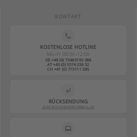
KONTAKT
phone
KOSTENLOSE HOTLINE
Mo–Fr 08:30–12:00
DE +49 (0) 75463193 388
AT +43 (0) 5574 256 52
CH +41 (0) 715111 385
subdirectory_arrow_left
RÜCKSENDUNG
ZUM RÜCKSENDEFORMULAR
laptop