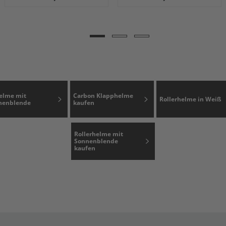
elme mit
Carbon Klapphelme
Rollerhelme in Weiß
nenblende
kaufen
Rollerhelme mit
Sonnenblende
kaufen