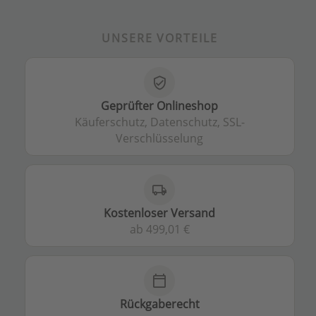
UNSERE VORTEILE
verified_user
Geprüfter Onlineshop
Käuferschutz, Datenschutz, SSL-
Verschlüsselung
local_shipping
Kostenloser Versand
ab 499,01 €
calendar_today
Rückgaberecht