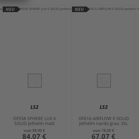
NEU
NEU
LS2
LS2
OF558 SPHERE LUX II
OF616 AIRFLOW II SOLID
SOLID Jethelm matt
Jethelm nardo grau 3XL
titanium L
statt
98,90 €
statt
78,90 €
sonderangebot
84,07 €
sonderangebot
67,07 €