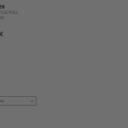
ER
CLE PULL
KE
 €