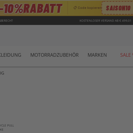
RABATT
−10%
SAISON10
📋 Code kopieren
ABERECHT
KOSTENLOSER VERSAND AB € 499,01
LEIDUNG
MOTORRADZUBEHÖR
MARKEN
SALE
UG