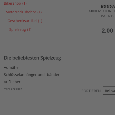
Bikershop
(1)
BOOST
MINI MOTORCY
Motorradzubehör
(1)
BACK BI
Geschenksartikel
(1)
preis
2,00
Spielzeug
(1)
Die beliebtesten Spielzeug
Aufnäher
Schlüsselanhänger und -bänder
Aufkleber
Mehr anzeigen
SORTIEREN