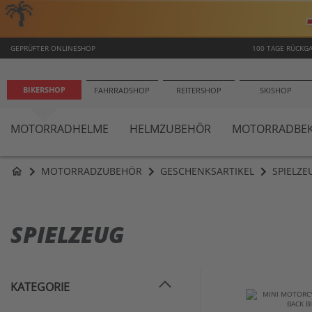
🌴
GEPRÜFTER ONLINESHOP
100 TAGE RÜCKG
BIKERSHOP
FAHRRADSHOP
REITERSHOP
SKISHOP
MOTORRADHELME
HELMZUBEHÖR
MOTORRADBEK
MOTORRADZUBEHÖR
GESCHENKSARTIKEL
SPIELZE
home
SPIELZEUG
KATEGORIE