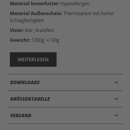
Material Innenfutter:
Hypoallergen
Material Außenschale:
Thermoplast mit hoher
Schlagfestigkeit
Visier:
klar, kratzfest
Gewicht:
1200g +/-50g
WEITERLESEN
keyboard_arrow_down
DOWNLOADS
keyboard_arrow_down
GRÖSSENTABELLE
keyboard_arrow_down
VERSAND