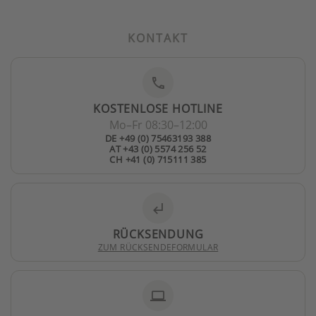
KONTAKT
phone
KOSTENLOSE HOTLINE
Mo–Fr 08:30–12:00
DE +49 (0) 75463193 388
AT +43 (0) 5574 256 52
CH +41 (0) 715111 385
subdirectory_arrow_left
RÜCKSENDUNG
ZUM RÜCKSENDEFORMULAR
laptop