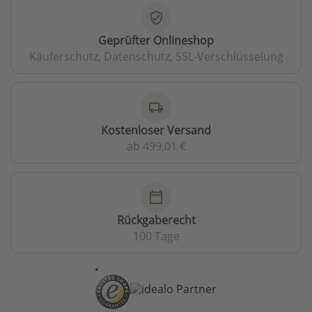
verified_user
Geprüfter Onlineshop
Käuferschutz, Datenschutz, SSL-Verschlüsselung
local_shipping
Kostenloser Versand
ab 499,01 €
calendar_today
Rückgaberecht
100 Tage