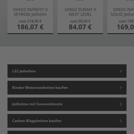
OF603 INFINITY II
OF602 FUNNY II
OF603 INFI
VEYRON Jethelm
NEXT LEVEL
SOLID Jeth
grau-weiss 3XL
Kinderhelm weiss L
concrete g
statt
218,90 €
statt
98,90 €
statt
198
sonderangebot
186,07 €
sonderangebot
84,07 €
sonderang
169,0
LS2 Jethelme
Kinder Motocrosshelme kaufen
Jethelme mit Sonnenblende
Carbon Klapphelme kaufen