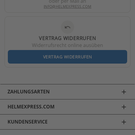
oder per Mail an
INFO@HELMEXPRESS.COM
undo
VERTRAG WIDERRUFEN
Widerrufsrecht online ausüben
VERTRAG WIDERRUFEN
ZAHLUNGSARTEN
add
HELMEXPRESS.COM
add
KUNDENSERVICE
add