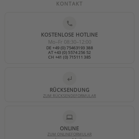
KONTAKT
phone
KOSTENLOSE HOTLINE
Mo–Fr 08:30–12:00
DE +49 (0) 75463193 388
AT +43 (0) 5574 256 52
CH +41 (0) 715111 385
subdirectory_arrow_left
RÜCKSENDUNG
ZUM RÜCKSENDEFORMULAR
laptop
ONLINE
ZUM ONLINEFORMULAR