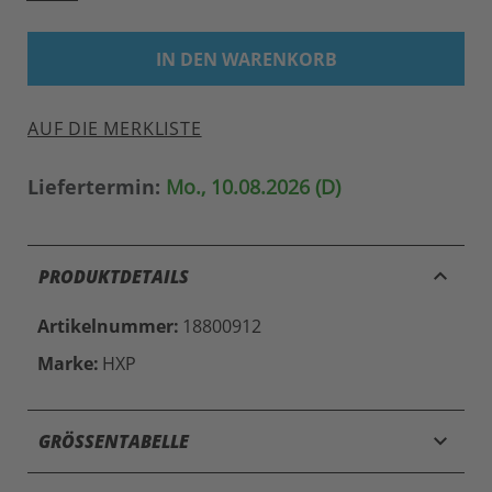
AUF DIE MERKLISTE
Liefertermin:
Mo., 10.08.2026 (D)
keyboard_arrow_up
PRODUKTDETAILS
Artikelnummer:
18800912
Marke:
HXP
keyboard_arrow_down
GRÖSSENTABELLE
keyboard_arrow_down
VERSAND