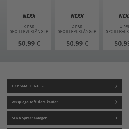
SPOILERVERLÄNGER
SPOILERVERLÄNGER
SPOILERVE
UNG hinten
UNG hinten
UNG hi
50,99 €
50,99 €
50,9
HXP SMART Helme
verspiegelte Visiere kaufen
SENA Sprechanlagen
klare Visiere kaufen
Visiere mit Pinlockvorbereitung