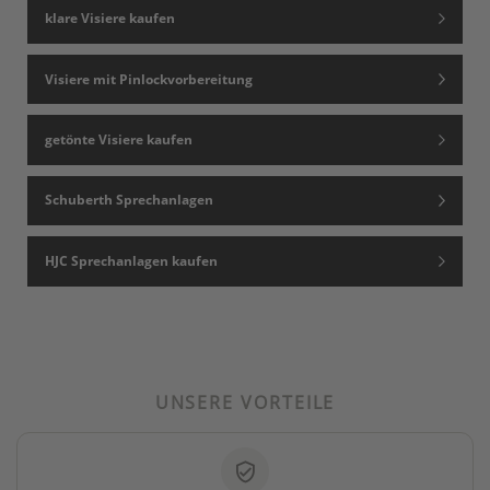
getönte Visiere kaufen
Schuberth Sprechanlagen
HJC Sprechanlagen kaufen
UNSERE VORTEILE
verified_user