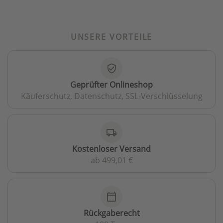
UNSERE VORTEILE
verified_user
Geprüfter Onlineshop
Käuferschutz, Datenschutz, SSL-Verschlüsselung
local_shipping
Kostenloser Versand
ab 499,01 €
calendar_today
Rückgaberecht