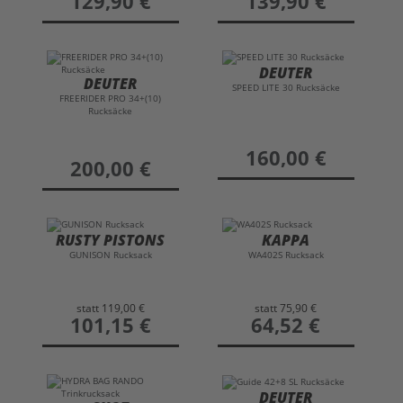
129,90 €
139,90 €
DEUTER
DEUTER
SPEED LITE 30 Rucksäcke
FREERIDER PRO 34+(10)
Rucksäcke
preis
160,00 €
preis
200,00 €
RUSTY PISTONS
KAPPA
GUNISON Rucksack
WA402S Rucksack
statt
119,00 €
statt
75,90 €
preis
101,15 €
preis
64,52 €
DEUTER