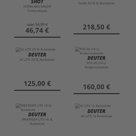
SHOT
Guide 42+8 SL Rucksäcke
HYDRA BAG RANDO
Trinkrucksack
statt
54,99 €
preis
218,50 €
preis
46,74 €
DEUTER
DEUTER
AC LITE 28 SL Rucksäcke
FOX 40 (+4 L)
Kinderrucksäcke
preis
125,00 €
preis
160,00 €
DEUTER
DEUTER
AC LITE 16 Rucksäcke
FREERIDER LITE 18 SL
Rucksäcke