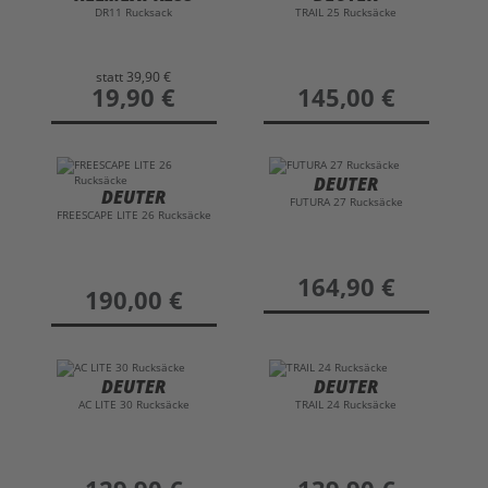
DR11 Rucksack
TRAIL 25 Rucksäcke
statt
39,90 €
preis
19,90 €
preis
145,00 €
DEUTER
DEUTER
FUTURA 27 Rucksäcke
FREESCAPE LITE 26 Rucksäcke
preis
164,90 €
preis
190,00 €
DEUTER
DEUTER
AC LITE 30 Rucksäcke
TRAIL 24 Rucksäcke
preis
preis