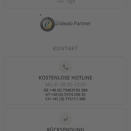
100 Tage
KONTAKT
phone
KOSTENLOSE HOTLINE
Mo–Fr 08:30–12:00
DE +49 (0) 75463193 388
AT +43 (0) 5574 256 52
CH +41 (0) 715111 385
subdirectory_arrow_left
RÜCKSENDUNG