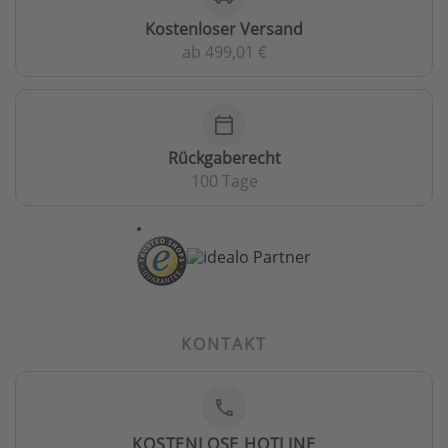
Kostenloser Versand
ab 499,01 €
calendar_today
Rückgaberecht
100 Tage
KONTAKT
phone
KOSTENLOSE HOTLINE