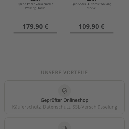
Speed Pacer Vario Nordic
Spin Shark SL Nordic Walking
Walking Stöcke
Stöcke
preis
179,90 €
preis
109,90 €
UNSERE VORTEILE
verified_user
Geprüfter Onlineshop
Käuferschutz, Datenschutz, SSL-Verschlüsselung
local_shipping