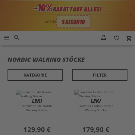
−10%
RABATT
AUF ALLES!
✕
SAISON10
CODE:
Direkt
person_outline
menu
search
favorite_border
local_grocery_store
zum
Inhalt
NORDIC WALKING STÖCKE
KATEGORIE
FILTER
LEKI
LEKI
Instructor Lite Nordic
Traveller Carbon Nordic
Walking Stöcke
Walking Stöcke
preis
129,90 €
preis
179,90 €