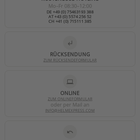
Mo–Fr 08:30–12:00
DE +49 (0) 75463193 388
AT +43 (0) 5574 256 52
CH +41 (0) 715111 385
subdirectory_arrow_left
RÜCKSENDUNG
ZUM RÜCKSENDEFORMULAR
laptop
ONLINE
ZUM ONLINEFORMULAR
oder per Mail an
INFO@HELMEXPRESS.COM
undo