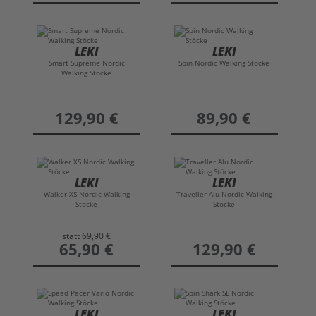
LEKI
LEKI
Smart Supreme Nordic
Spin Nordic Walking Stöcke
Walking Stöcke
preis
129,90 €
preis
89,90 €
LEKI
LEKI
Walker XS Nordic Walking
Traveller Alu Nordic Walking
Stöcke
Stöcke
statt
69,90 €
preis
65,90 €
preis
129,90 €
LEKI
LEKI