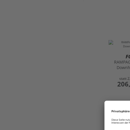
F
RAMPA
Downh
statt
2
preis
206