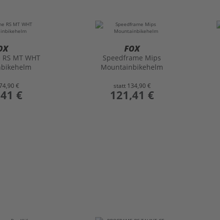
OX
FOX
e RS MT WHT
Speedframe Mips
nbikehelm
Mountainbikehelm
74,90 €
statt
134,90 €
,41 €
preis
121,41 €