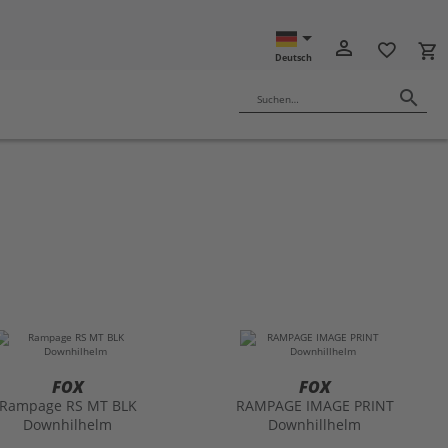
ISON10
person_outline
favorite_border
local_grocery_store
Deutsch
search
Suchen…
FOX
FOX
Rampage RS MT BLK
RAMPAGE IMAGE PRINT
Downhilhelm
Downhillhelm