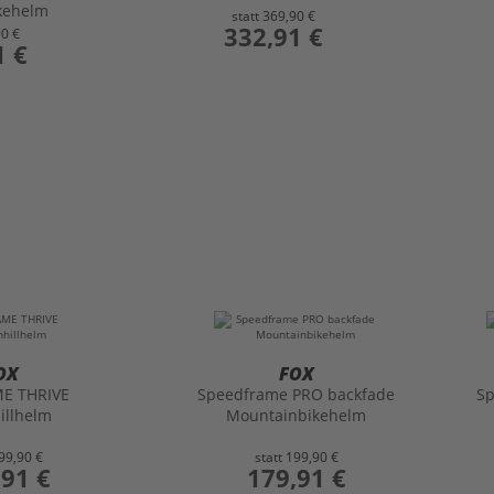
kehelm
statt
369,90 €
preis
332,91 €
90 €
1 €
OX
FOX
E THRIVE
Speedframe PRO backfade
Sp
illhelm
Mountainbikehelm
99,90 €
statt
199,90 €
,91 €
preis
179,91 €