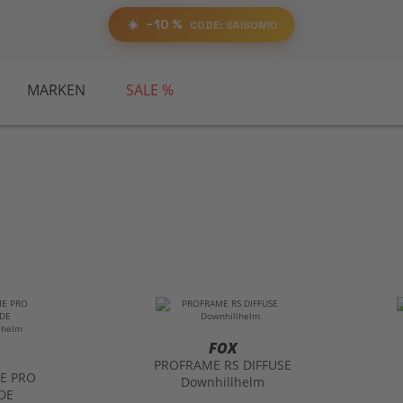
RABATT
%
SA
AUF ALLES!
☀️
−10 %
CODE:
📋 Code kopieren
CODE: SAISON10
MARKEN
SALE %
FOX
PROFRAME RS DIFFUSE
E PRO
Downhillhelm
DE