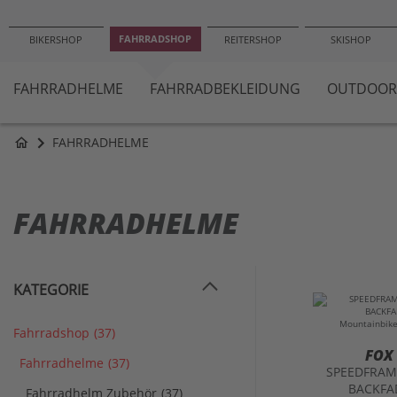
−10
FAHRRADSHOP
BIKERSHOP
REITERSHOP
SKISHOP
FAHRRADHELME
FAHRRADBEKLEIDUNG
OUTDOOR
FAHRRADHELME
home
FAHRRADHELME
KATEGORIE
Fahrradshop
(37)
FOX
Fahrradhelme
(37)
SPEEDFRAM
BACKFA
Fahrradhelm Zubehör
(37)