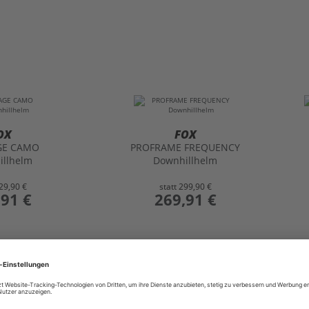
OX
FOX
GE CAMO
PROFRAME FREQUENCY
illhelm
Downhillhelm
29,90 €
statt
299,90 €
,91 €
preis
269,91 €