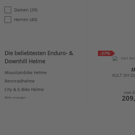
Damen
(39)
Herren
(40)
Die beliebtesten Enduro- &
-27%
Downhill Helme
I
Mountainbike Helme
XULT DH D
Rennradhelme
City & E-Bike Helme
statt
2
preis
209
Mehr anzeigen