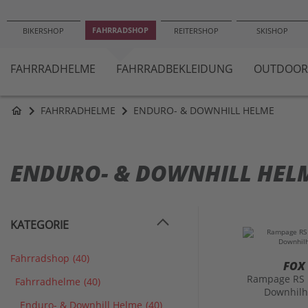
FAHRRADSHOP
BIKERSHOP
REITERSHOP
SKISHOP
FAHRRADHELME
FAHRRADBEKLEIDUNG
OUTDOOR
FAHRRADHELME
ENDURO- & DOWNHILL HELME
home
ENDURO- & DOWNHILL HEL
KATEGORIE
Fahrradshop
(40)
FOX
Rampage RS
Fahrradhelme
(40)
Downhil
Enduro- & Downhill Helme
(40)