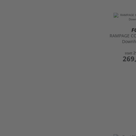
F
RAMPAGE C
Downh
statt
2
preis
269