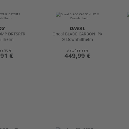
OX
ONEAL
OMP DRTSRFR
Oneal BLADE CARBON IPX
illhelm
® Downhillhelm
99,90 €
statt
499,99 €
,91 €
preis
449,99 €