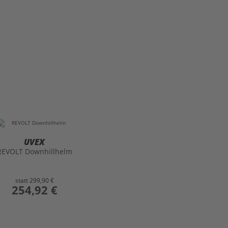
UVEX
REVOLT Downhillhelm
statt
299,90 €
preis
254,92 €