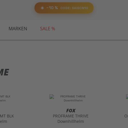
RABATT
−10%
SAISON10
☀️
−10 %
📋 Code kopieren
CODE: SAISON10
MARKEN
SALE %
ME
FOX
 MT BLK
PROFRAME THRIVE
O
helm
Downhillhelm