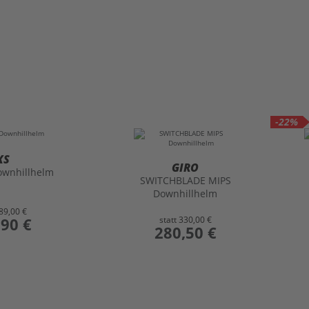
-22%
XS
GIRO
ownhillhelm
SWITCHBLADE MIPS
Downhillhelm
89,00 €
,90 €
statt
330,00 €
preis
280,50 €