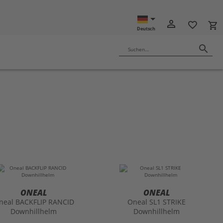
person_outline
favorite_border
local_grocery_store
Deutsch
search
Suchen…
ONEAL
ONEAL
neal BACKFLIP RANCID
Oneal SL1 STRIKE
Downhillhelm
Downhillhelm