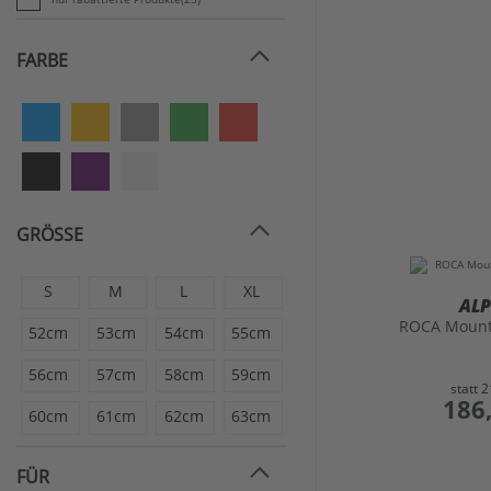
FARBE
GRÖSSE
S
M
L
XL
AL
ROCA Mount
52cm
53cm
54cm
55cm
56cm
57cm
58cm
59cm
statt
2
preis
186
60cm
61cm
62cm
63cm
FÜR