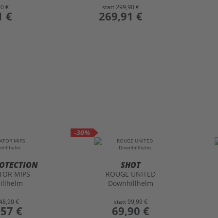
90 €
statt
299,90 €
1 €
preis
269,91 €
-30%
ROTECTION
SHOT
TOR MIPS
ROUGE UNITED
illhelm
Downhillhelm
48,90 €
statt
99,99 €
,57 €
preis
69,90 €