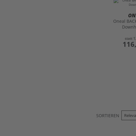
ON
Oneal BAC
Downh
statt
1
preis
116
SORTIEREN