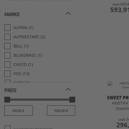
statt
659,
preis
593,9
MARKE
ALPINA
(1)
ALPINESTARS
(2)
BELL
(1)
BLUEGRASS
(1)
CASCO
(1)
FOX
(13)
GIRO
(2)
PREIS
IXS
(1)
SWEET P
ONEAL
(15)
ARBITRA
Downh
SHOT
(1)
SWEET PROTECTION
(1)
statt
3
preis
296
UVEX
(1)
nur rabattierte Produkte
(25)