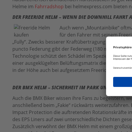
Helme im
Fahrradshop
bei helmexpress.com bieten nic
DER FREERIDE HELM – WENN DIE DOWNHILL FAHRT 
Auch wenn „Mountainbike“ oftmal
für den Fahrer mit seinem Freeri
„Fully“. Zwecks besserer Kraftübertragung auf der Str
puncto Federung gibt der Federweg (180 mm +) Aufschl
Technologie schützt den Schädel im Speziellen auch b
einer ausgeklügelten Belüftungsmatrix die Luftzirkula
in der Höhe auch bei aufgesetztem Freeride Helm regu
DER BMX HELM – SICHERHEIT IM PARK UND IN DER 
Auch die BMX Biker wissen ihre Fans zu begeistern, we
anschließend beim „Fakie“ rückwärts weiterzufahren. 
Impact Protection die auftretenden Rotationskräfte im
des EPS Liners auf zwei unterschiedliche Dichten gese
Zusätzlich verwöhnt der BMX Helm mit einem großzügi