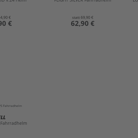
54,90 €
statt
69,90 €
90 €
preis
62,90 €
ELL
 Fahrradhelm