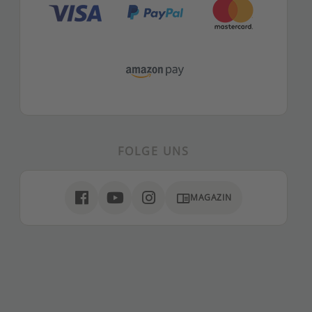
FOLGE UNS
chrome_reader_mode
MAGAZIN