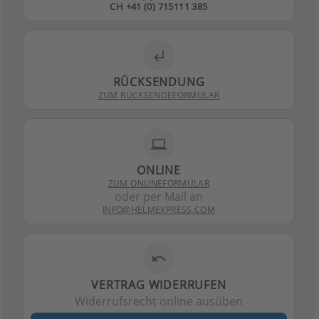
CH +41 (0) 715111 385
subdirectory_arrow_left
RÜCKSENDUNG
ZUM RÜCKSENDEFORMULAR
laptop
ONLINE
ZUM ONLINEFORMULAR
oder per Mail an
INFO@HELMEXPRESS.COM
undo
VERTRAG WIDERRUFEN
Widerrufsrecht online ausüben