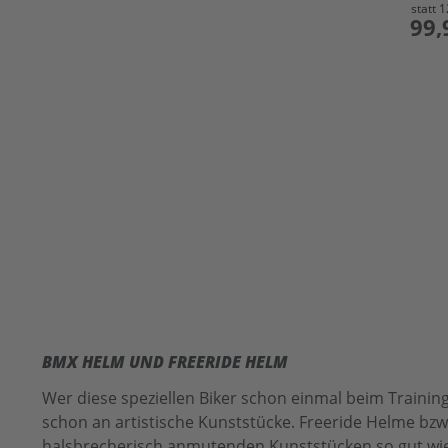
statt
1
preis
99,
BMX HELM UND FREERIDE HELM
Wer diese speziellen Biker schon einmal beim Trainin
schon an artistische Kunststücke. Freeride Helme bz
halsbrecherisch anmutenden Kunststücken so gut wie 