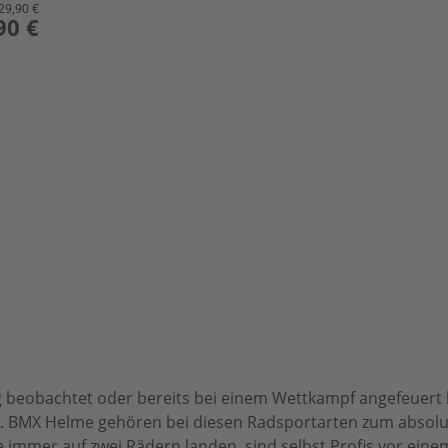
29,90 €
90 €
g beobachtet oder bereits bei einem Wettkampf angefeuert h
w. BMX Helme gehören bei diesen Radsportarten zum absolut
immer auf zwei Rädern landen, sind selbst Profis vor einem