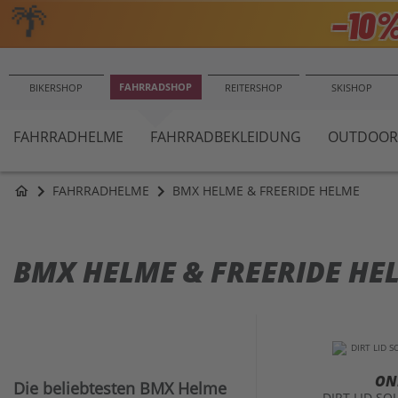
🌴
−10
FAHRRADSHOP
BIKERSHOP
REITERSHOP
SKISHOP
FAHRRADHELME
FAHRRADBEKLEIDUNG
OUTDOOR
FAHRRADHELME
BMX HELME & FREERIDE HELME
home
BMX HELME & FREERIDE HE
ON
Die beliebtesten BMX Helme
DIRT LID SO