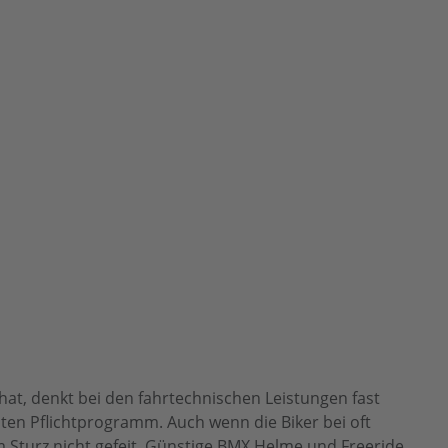
at, denkt bei den fahrtechnischen Leistungen fast
en Pflichtprogramm. Auch wenn die Biker bei oft
 Sturz nicht gefeit. Günstige BMX Helme und Freeride