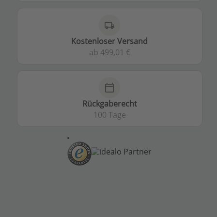
local_shipping
Kostenloser Versand
ab 499,01 €
calendar_today
Rückgaberecht
100 Tage