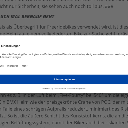
ht nur Sicherheit, sie sehen auch noch toll aus. ###
AUCH MAL BERGAUF GEHT
s als Überbegriff für Freeridebikes verwendet wird, ist di
de Helm auf einem vollgefederten Bike zur Sache geht, präs
aße sind hier auch „Hardtails“ beliebt. Doch im Freeride sp
uss, Sicherheit verspricht ein Freeride Helm wie der Super
ei einem schrägen Aufprall. Des Weiteren verwöhnt dieser F
tion des
Fahrradhelm
unterstützt sowie dem TAG Fit System
lieren lässt.
HALFPIPE
nn es z. B. in der Luft beim „Five-Fourty“ bei 540° um die e
Ein BMX Helm wie der preisgekrönte Crane von POC, der mith
 Falle eines schrägen Aufpralls reduziert, minimiert das R
tzt. So ist die äußere Schicht des Kunststoffkerns, die an d
gen Belüftungssystem, damit der Biker auch bei riskanten