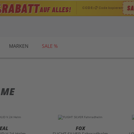
RABATT
%
SA
AUF ALLES!
CODE:
📋 Code kopieren
MARKEN
SALE %
LME
EAL
FOX
LID V.24 Helm
FLIGHT SILVER Fahrradhelm
LO