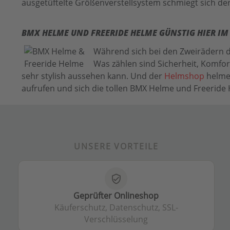
ausgetüftelte Größenverstellsystem schmiegt sich de
BMX HELME UND FREERIDE HELME GÜNSTIG HIER I
Während sich bei den Zweirädern de
Was zählen sind Sicherheit, Komfor
sehr stylish aussehen kann. Und der
Helmshop
helmex
aufrufen und sich die tollen BMX Helme und Freeride
UNSERE VORTEILE
verified_user
Geprüfter Onlineshop
Käuferschutz, Datenschutz, SSL-
Verschlüsselung