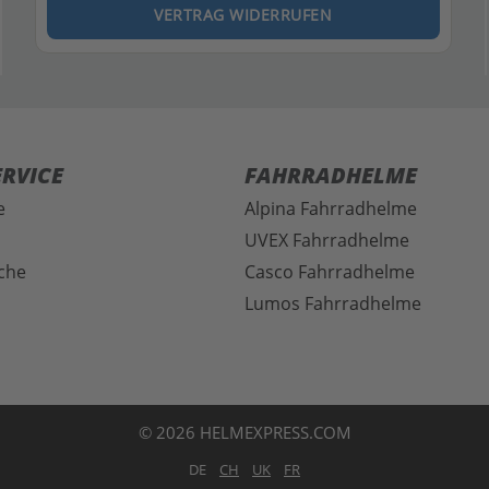
VERTRAG WIDERRUFEN
RVICE
FAHRRADHELME
e
Alpina Fahrradhelme
UVEX Fahrradhelme
che
Casco Fahrradhelme
Lumos Fahrradhelme
© 2026 HELMEXPRESS.COM
DE
CH
UK
FR