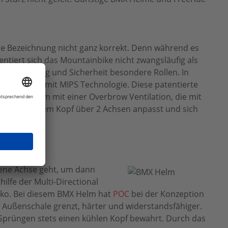
ese Bezeichnung nicht ganz korrekt. Denn während es
entiert sich das Mountainbike nicht zwangsläufig als
ielen Federung und Sicherheit besondere Rollen. In
 2 von BELL mit MIPS Technologie. Diese patentierte
reeride Helm mit einer Overbrow Ventilation, die mit
, das sich dem Kopf über 2 Achsen anpasst und sich
igene Achse geht, um dann
ilfe der Multi-Directional
isiko. Bei diesem BMX Helm hat
POC
bei der Konzeption
ie Außenschale grenzt, härter und widerstandsfähiger.
 Sprüngen stets einen kühlen Kopf bewahrt. Durch das