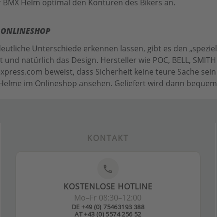
r BMX Helm optimal den Konturen des Bikers an.
M ONLINESHOP
utliche Unterschiede erkennen lassen, gibt es den „speziel
t und natürlich das Design. Hersteller wie POC, BELL, SMIT
press.com beweist, dass Sicherheit keine teure Sache sein 
 Helme im Onlineshop ansehen. Geliefert wird dann bequem 
KONTAKT
phone
KOSTENLOSE HOTLINE
Mo–Fr 08:30–12:00
DE +49 (0) 75463193 388
AT +43 (0) 5574 256 52