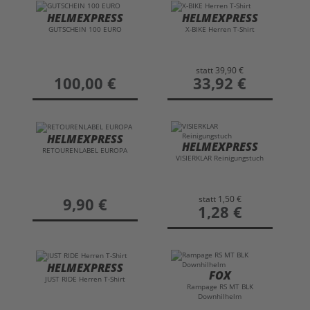
HELMEXPRESS
HELMEXPRESS
GUTSCHEIN 100 EURO
X-BIKE Herren T-Shirt
statt
39,90 €
preis
100,00 €
preis
33,92 €
HELMEXPRESS
HELMEXPRESS
RETOURENLABEL EUROPA
VISIERKLAR Reinigungstuch
statt
1,50 €
preis
9,90 €
preis
1,28 €
HELMEXPRESS
FOX
JUST RIDE Herren T-Shirt
Rampage RS MT BLK
Downhilhelm