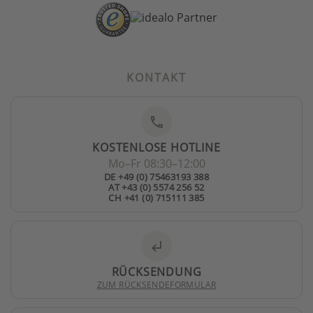
KONTAKT
phone
KOSTENLOSE HOTLINE
Mo–Fr 08:30–12:00
DE +49 (0) 75463193 388
AT +43 (0) 5574 256 52
CH +41 (0) 715111 385
subdirectory_arrow_left
RÜCKSENDUNG
ZUM RÜCKSENDEFORMULAR