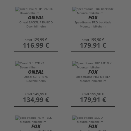
ONEAL
FOX
Oneal BACKFLIP RANCID
Speedframe PRO backfade
Downhillhelm
Mountainbikehelm
statt
129,99 €
statt
199,90 €
preis
116,99 €
preis
179,91 €
ONEAL
FOX
Oneal SL1 STRIKE
Speedframe PRO MT BLK
Downhillhelm
Mountainbikehelm
statt
149,99 €
statt
199,90 €
preis
134,99 €
preis
179,91 €
FOX
FOX