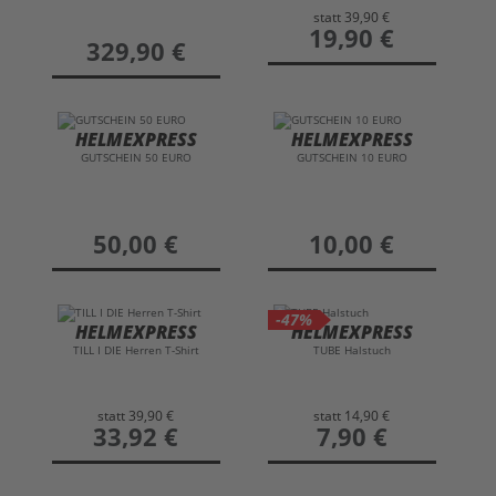
statt
39,90 €
preis
19,90 €
preis
329,90 €
HELMEXPRESS
HELMEXPRESS
GUTSCHEIN 50 EURO
GUTSCHEIN 10 EURO
preis
50,00 €
preis
10,00 €
-47%
HELMEXPRESS
HELMEXPRESS
TILL I DIE Herren T-Shirt
TUBE Halstuch
statt
39,90 €
statt
14,90 €
preis
33,92 €
preis
7,90 €