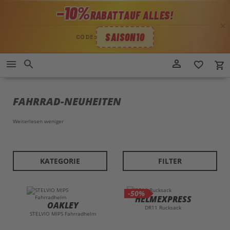
−10%
RABATT
AUF ALLES!
✕
SAISON10
CODE:
Direkt
person_outline
menu
search
favorite_border
local_grocery_store
zum
Inhalt
FAHRRAD-NEUHEITEN
Weiterlesen
weniger
KATEGORIE
FILTER
-50%
HELMEXPRESS
OAKLEY
DR11 Rucksack
STELVIO MIPS Fahrradhelm