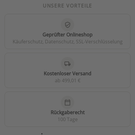
UNSERE VORTEILE
verified_user
Geprüfter Onlineshop
Käuferschutz, Datenschutz, SSL-Verschlüsselung
local_shipping
Kostenloser Versand
ab 499,01 €
calendar_today
Rückgaberecht
100 Tage