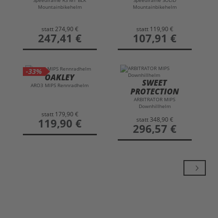
Speedframe RS MT BLK
Speedframe SOLID
Mountainbikehelm
Mountainbikehelm
statt
274,90 €
statt
119,90 €
preis
247,41 €
preis
107,91 €
-33%
OAKLEY
SWEET
ARO3 MIPS Rennradhelm
PROTECTION
ARBITRATOR MIPS
Downhillhelm
statt
179,90 €
statt
348,90 €
preis
119,90 €
preis
296,57 €