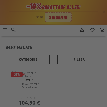
−10%
RABATT
AUF ALLES!
✕
SAISON10
CODE:
Direkt
person_outline
menu
search
favorite_border
local_grocery_store
zum
Inhalt
MET HELME
KATEGORIE
FILTER
-25%
MET
TERRANOVA MIPS
Fahrradhelm
statt
139,90 €
preis
104,90 €