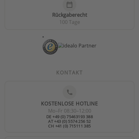
calendar_today
Rückgaberecht
100 Tage
KONTAKT
phone
KOSTENLOSE HOTLINE
Mo–Fr 08:30–12:00
DE +49 (0) 75463193 388
AT +43 (0) 5574 256 52
CH +41 (0) 715111 385