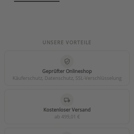
UNSERE VORTEILE
verified_user
Geprüfter Onlineshop
Käuferschutz, Datenschutz, SSL-Verschlüsselung
local_shipping
Kostenloser Versand
ab 499,01 €