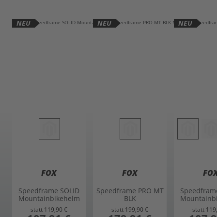
NEU
NEU
NEU
FOX
FOX
FO
Speedframe SOLID
Speedframe PRO MT
Speedfram
Mountainbikehelm
BLK
Mountainb
rostbraun L
Mountainbikehelm
weiß
statt
119,90 €
statt
199,90 €
statt
119
matt schwarz L
sonderangebot
sonderangebot
sonderang