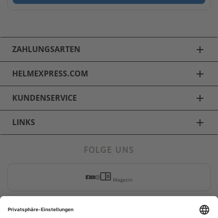
ZAHLUNGSARTEN
add
HELMEXPRESS.COM
add
KUNDENSERVICE
add
LINKS
add
FOLGE UNS
Fahrradhelme
chrome_reader_mode
Alpina Fahrradhelme
Magazin
UVEX Fahrradhelme
LAND WÄHLEN