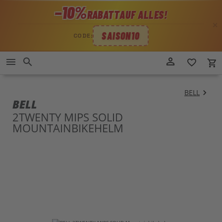
−10%
RABATT
AUF ALLES!
✕
SAISON10
CODE:
Direkt
person_outline
menu
search
favorite_border
local_grocery_store
zum
Inhalt
BELL
BELL
2TWENTY MIPS SOLID
MOUNTAINBIKEHELM
Zum
Zu
Ende
An
der
der
Bildergalerie
Bil
springen
spr