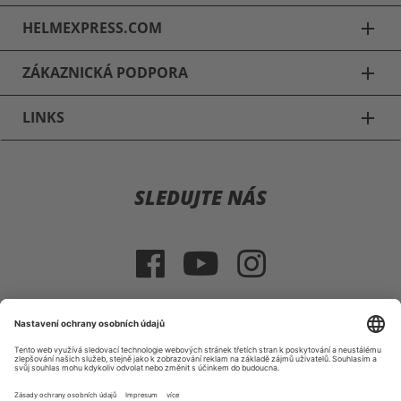
HELMEXPRESS.COM
add
ZÁKAZNICKÁ PODPORA
add
LINKS
add
Jezdecké přilby
SLEDUJTE NÁS
Casco Jezdecké přilby
GPA Jezdecké přilby
Uvex Jezdecké přilby
HKM Jezdecké přilby
VÝBĚR ZEMĚ
Jezdecké přilby: Série