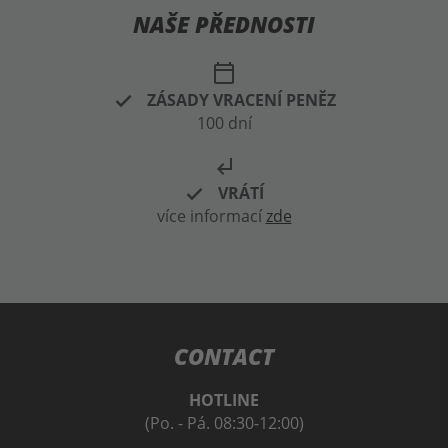
NAŠE PŘEDNOSTI
calendar_today
ZÁSADY VRACENÍ PENĚZ
100 dní
subdirectory_arrow_left
VRÁTÍ
více informací
zde
CONTACT
HOTLINE
(Po. - Pá. 08:30-12:00)