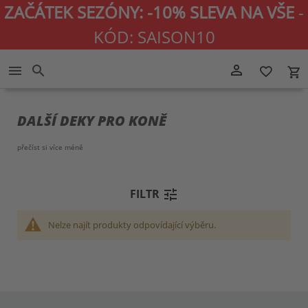
ZAČÁTEK SEZÓNY: -10% SLEVA NA VŠE
-
KÓD: SAISON10
Přejít
person_outline
menu
search
favorite_border
local_grocery_store
na
obsah
DALŠÍ DEKY PRO KONĚ
přečíst si více
méně
tune
FILTR
Nelze najít produkty odpovídající výběru.