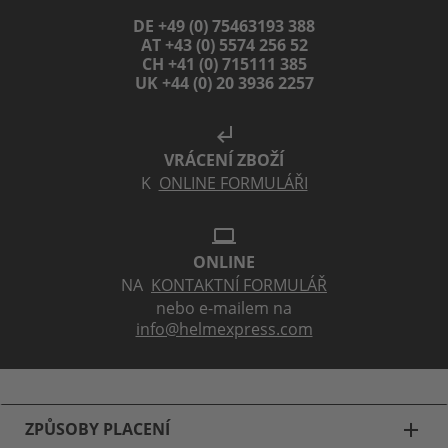
DE +49 (0) 75463193 388
AT +43 (0) 5574 256 52
CH +41 (0) 715111 385
UK +44 (0) 20 3936 2257
subdirectory_arrow_left
VRÁCENÍ ZBOŽÍ
K
ONLINE FORMULÁŘI
laptop
ONLINE
NA
KONTAKTNÍ FORMULÁŘ
nebo e-mailem na
info@helmexpress.com
ZPŮSOBY PLACENÍ
add