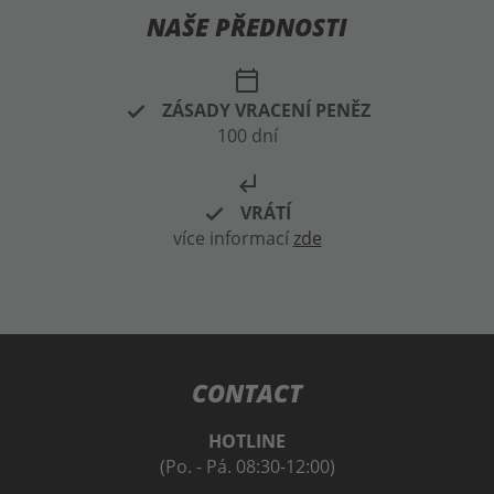
NAŠE PŘEDNOSTI
calendar_today
ZÁSADY VRACENÍ PENĚZ
100 dní
subdirectory_arrow_left
VRÁTÍ
více informací
zde
CONTACT
HOTLINE
(Po. - Pá. 08:30-12:00)