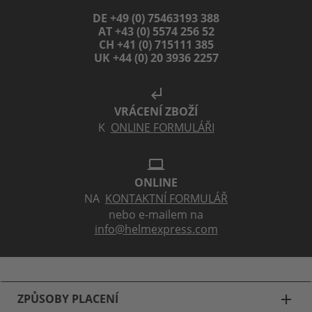
DE +49 (0) 75463193 388
AT +43 (0) 5574 256 52
CH +41 (0) 715111 385
UK +44 (0) 20 3936 2257
subdirectory_arrow_left
VRÁCENÍ ZBOŽÍ
K
ONLINE FORMULÁŘI
laptop
ONLINE
NA
KONTAKTNÍ FORMULÁŘ
nebo e-mailem na
info@helmexpress.com
ZPŮSOBY PLACENÍ
add