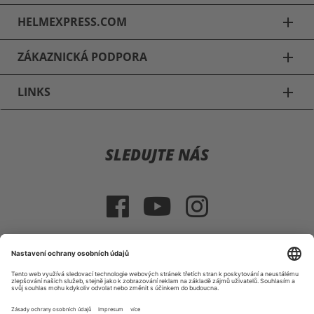
HELMEXPRESS.COM
add
ZÁKAZNICKÁ PODPORA
add
LINKS
add
Jezdecké přilby
SLEDUJTE NÁS
Casco Jezdecké přilby
GPA Jezdecké přilby
Uvex Jezdecké přilby
HKM Jezdecké přilby
VÝBĚR ZEMĚ
Jezdecké přilby: Série