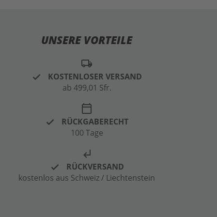
UNSERE VORTEILE
local_shipping
KOSTENLOSER VERSAND
ab 499,01 Sfr.
calendar_today
RÜCKGABERECHT
100 Tage
subdirectory_arrow_left
RÜCKVERSAND
kostenlos aus Schweiz / Liechtenstein