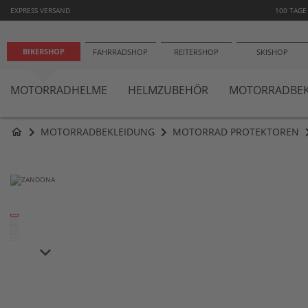
−1
EXPRESS VERSAND
100 TAGE
BIKERSHOP
FAHRRADSHOP
REITERSHOP
SKISHOP
MOTORRADHELME
HELMZUBEHÖR
MOTORRADBEK
MOTORRADBEKLEIDUNG
MOTORRAD PROTEKTOREN
home
Zum
Ende
der
Bildergalerie
springen
keyboard_arrow_down