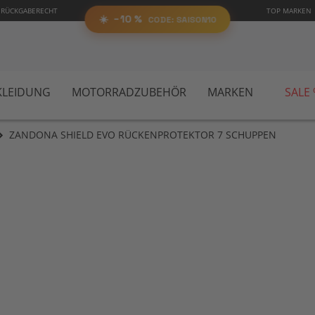
0%
 RÜCKGABERECHT
TOP MARKEN
SAIS
RABATT
AUF ALLES!
☀️
−10 %
CODE:
📋 Code kopieren
CODE: SAISON10
LEIDUNG
MOTORRADZUBEHÖR
MARKEN
SALE
ZANDONA SHIELD EVO RÜCKENPROTEKTOR 7 SCHUPPEN
Zu
Anf
der
Bil
spr