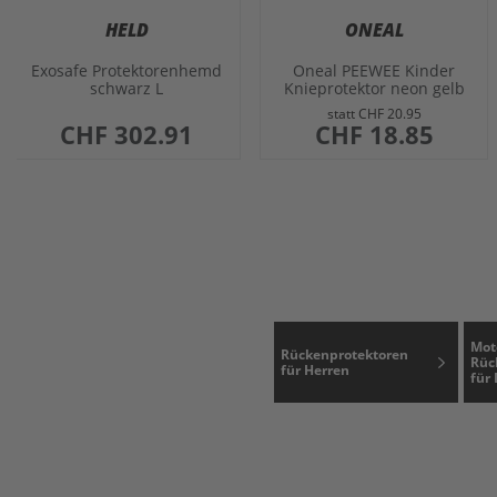
HELD
ONEAL
Exosafe Protektorenhemd
Oneal PEEWEE Kinder
schwarz L
Knieprotektor neon gelb
M-L
statt
CHF 20.95
CHF 302.91
sonderangebot
CHF 18.85
Mot
Rückenprotektoren
Rüc
für Herren
für