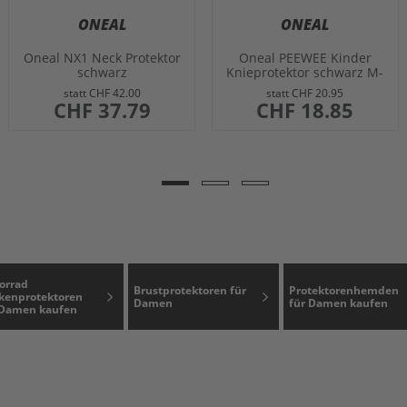
ONEAL
ONEAL
Oneal NX1 Neck Protektor
Oneal PEEWEE Kinder
schwarz
Knieprotektor schwarz M-
L
statt
CHF 42.00
statt
CHF 20.95
sonderangebot
CHF 37.79
sonderangebot
CHF 18.85
orrad
Brustprotektoren für
Protektorenhemden
kenprotektoren
Damen
für Damen kaufen
 Damen kaufen