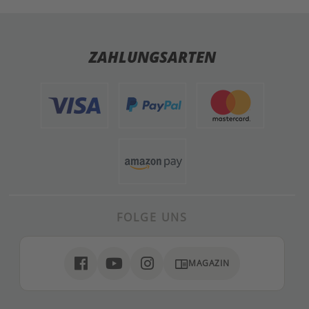
ZAHLUNGSARTEN
FOLGE UNS
chrome_reader_mode
MAGAZIN