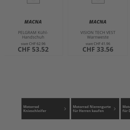
MACNA
MACNA
PELGRAM Kühl-
VISION TECH VEST
Handschuh
Warnweste
statt
CHF 62.96
statt
CHF 41.96
sonderangebot
CHF 53.52
sonderangebot
CHF 33.56
Motorrad
Motorrad Nierengurte
Moto
Knieschleifer
für Herren kaufen
für