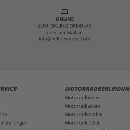
laptop
ONLINE
ZUM
ONLINEFORMULAR
oder per Mail an
info@helmexpress.com
RVICE
MOTORRADBEKLEIDUN
e
Motorradhosen
Motorradjacken
che
Motorradkombis
instellungen
Motorradstiefel