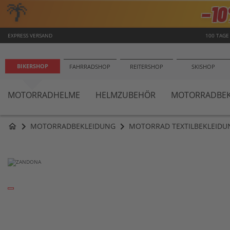
🌴
−1
EXPRESS VERSAND
100 TAGE
BIKERSHOP
FAHRRADSHOP
REITERSHOP
SKISHOP
MOTORRADHELME
HELMZUBEHÖR
MOTORRADBEK
MOTORRADBEKLEIDUNG
MOTORRAD TEXTILBEKLEIDU
home
Zum
Ende
der
Bildergalerie
springen