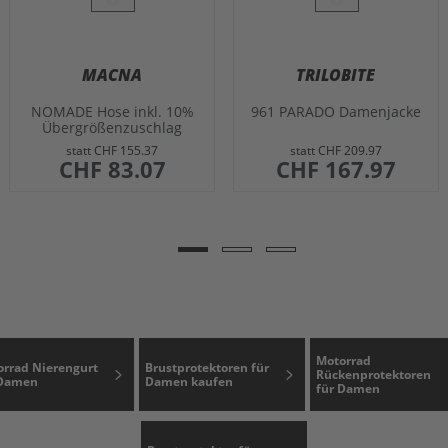
MACNA
TRILOBITE
NOMADE Hose inkl. 10%
961 PARADO Damenjacke
Übergrößenzuschlag
schwarz 4XL
statt
CHF 155.37
statt
CHF 209.97
sonderangebot
CHF 83.07
sonderangebot
CHF 167.97
Motorrad
rrad Nierengurt
Brustprotektoren für
Rückenprotektoren
 Damen
Damen kaufen
für Damen