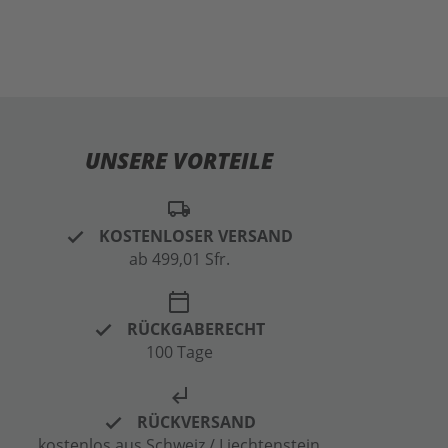
UNSERE VORTEILE
local_shipping
KOSTENLOSER VERSAND
ab 499,01 Sfr.
calendar_today
RÜCKGABERECHT
100 Tage
subdirectory_arrow_left
RÜCKVERSAND
kostenlos aus Schweiz / Liechtenstein