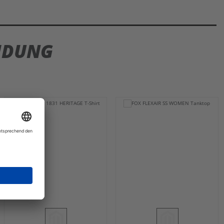
IDUNG
-36%