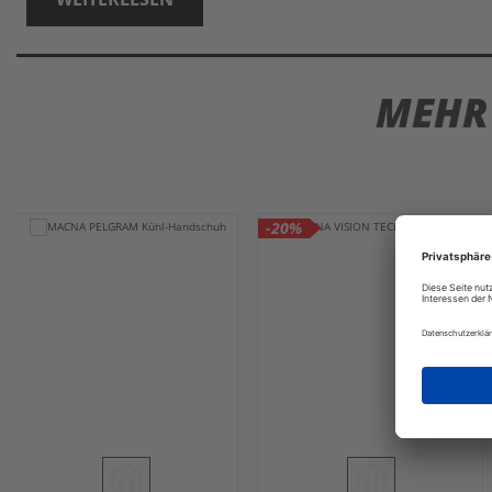
MEHR
-20%