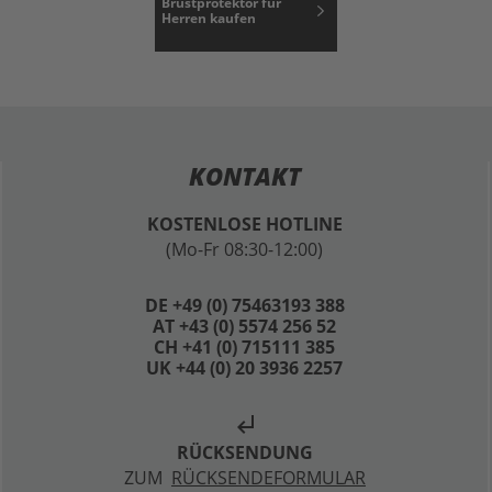
Brustprotektor für
Herren kaufen
KONTAKT
KOSTENLOSE HOTLINE
(Mo-Fr 08:30-12:00)
DE +49 (0) 75463193 388
AT +43 (0) 5574 256 52
CH +41 (0) 715111 385
UK +44 (0) 20 3936 2257
subdirectory_arrow_left
RÜCKSENDUNG
ZUM
RÜCKSENDEFORMULAR