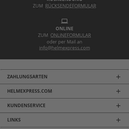
ZUM
RÜCKSENDEFORMULAR
laptop
ONLINE
ZUM
ONLINEFORMULAR
oder per Mail an
info@helmexpress.com
ZAHLUNGSARTEN
add
HELMEXPRESS.COM
add
KUNDENSERVICE
add
LINKS
add