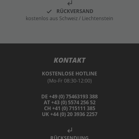
subdirectory_arrow_left
RÜCKVERSAND
kostenlos aus Schweiz / Liechtenstein
KONTAKT
KOSTENLOSE HOTLINE
(Mo-Fr 08:30-12:00)
DE +49 (0) 75463193 388
AT +43 (0) 5574 256 52
CH +41 (0) 715111 385
UK +44 (0) 20 3936 2257
subdirectory_arrow_left
RÜCKSENDUNG