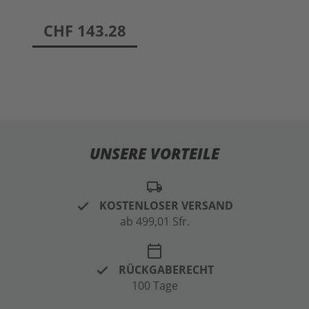
preis
CHF 143.28
UNSERE VORTEILE
local_shipping
KOSTENLOSER VERSAND
ab 499,01 Sfr.
calendar_today
RÜCKGABERECHT
100 Tage