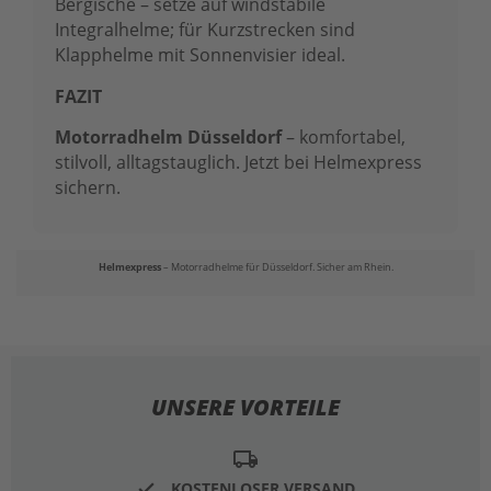
Bergische – setze auf windstabile
Integralhelme; für Kurzstrecken sind
Klapphelme mit Sonnenvisier ideal.
FAZIT
Motorradhelm Düsseldorf
– komfortabel,
stilvoll, alltagstauglich. Jetzt bei Helmexpress
sichern.
Helmexpress
– Motorradhelme für Düsseldorf. Sicher am Rhein.
UNSERE VORTEILE
local_shipping
KOSTENLOSER VERSAND