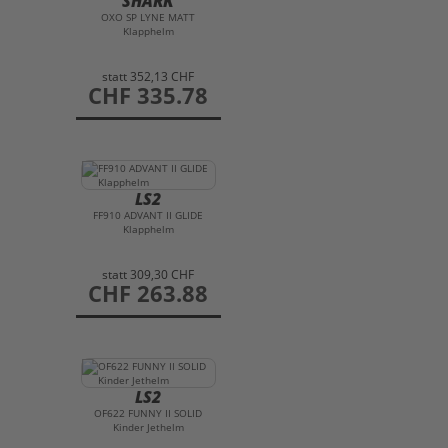
SHARK
OXO SP LYNE MATT
Klapphelm
statt
352,13 CHF
preis
CHF 335.78
LS2
FF910 ADVANT II GLIDE
Klapphelm
statt
309,30 CHF
preis
CHF 263.88
LS2
OF622 FUNNY II SOLID
Kinder Jethelm