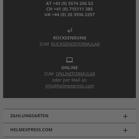
AT +43 (0) 5574 256 52
CH +41 (0) 715111 385
UK +44 (0) 20 3936 2257
subdirectory_arrow_left
RÜCKSENDUNG
ZUM
RÜCKSENDEFORMULAR
laptop
ONLINE
ZUM
ONLINEFORMULAR
oder per Mail an
info@helmexpress.com
ZAHLUNGSARTEN
add
HELMEXPRESS.COM
add