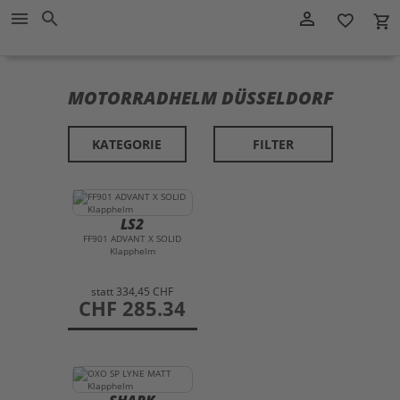
Direkt
−10%
person_outline
menu
search
favorite_border
local_grocery_store
RABATT
zum
AUF ALLES!
☀️
−10 %
CODE: SAISON10
Inhalt
SAISON10
CODE:
MOTORRADHELM DÜSSELDORF
KATEGORIE
FILTER
LS2
FF901 ADVANT X SOLID
Klapphelm
statt
334,45 CHF
preis
CHF 285.34