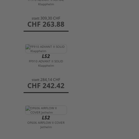
Klapphelm
statt
309,30 CHF
preis
CHF 263.88
LS2
FF910 ADVANT II SOLID
Klapphelm
statt
284,14 CHF
preis
CHF 242.42
LS2
OF606 AIRFLOW II COVER
Jethelm