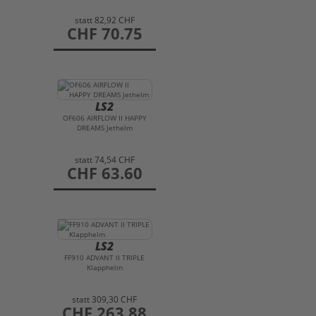
statt
82,92 CHF
preis
CHF 70.75
LS2
OF606 AIRFLOW II HAPPY
DREAMS Jethelm
statt
74,54 CHF
preis
CHF 63.60
LS2
FF910 ADVANT II TRIPLE
Klapphelm
statt
309,30 CHF
preis
CHF 263.88