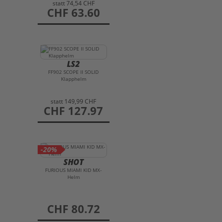
statt
74,54 CHF
preis
CHF 63.60
LS2
FF902 SCOPE II SOLID
Klapphelm
statt
149,99 CHF
preis
CHF 127.97
-20%
SHOT
FURIOUS MIAMI KID MX-
Helm
preis
CHF 80.72