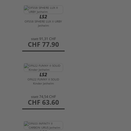
LS2
OF558 SPHERE LUX II URBY
Jethelm
statt
91,31 CHF
preis
CHF 77.90
LS2
OF622 FUNNY II SOLID
Kinder Jethelm
statt
74,54 CHF
preis
CHF 63.60