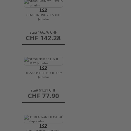
LS2
OF603 INFINITY II SOLID
Jethelm
statt
166,76 CHF
preis
CHF 142.28
LS2
OF558 SPHERE LUX II URBY
Jethelm
statt
91,31 CHF
preis
CHF 77.90
LS2
FF910 ADVANT II ASTRAL