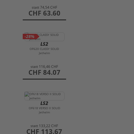
statt
74,54 CHF
preis
CHF 63.60
-28%
LS2
OF620 CLASSY SOLID
Jethelm
statt
116,46 CHF
preis
CHF 84.07
LS2
OF618 VERSO II SOLID
Jethelm
statt
133,22 CHF
preis
CHF 113.67