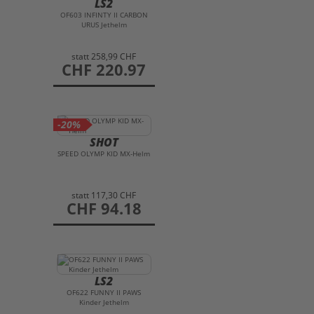
LS2
OF603 INFINTY II CARBON
URUS Jethelm
statt
258,99 CHF
preis
CHF 220.97
-20%
SHOT
SPEED OLYMP KID MX-Helm
statt
117,30 CHF
preis
CHF 94.18
LS2
OF622 FUNNY II PAWS
Kinder Jethelm