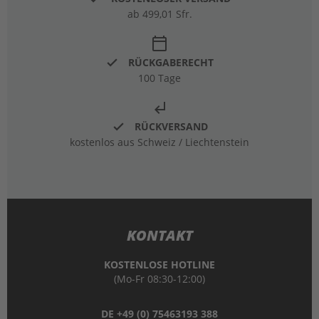
ab 499,01 Sfr.
calendar_today
RÜCKGABERECHT
100 Tage
subdirectory_arrow_left
RÜCKVERSAND
kostenlos aus Schweiz / Liechtenstein
KONTAKT
KOSTENLOSE HOTLINE
(Mo-Fr 08:30-12:00)
DE +49 (0) 75463193 388