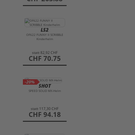
LS2
OF622 FUNNY II SCRIBBLE
Kinderhelm
statt
82,92 CHF
preis
CHF 70.75
-20%
SHOT
SPEED SOLID MX-Helm
statt
117,30 CHF
preis
CHF 94.18