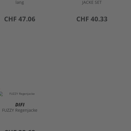
lang
JACKE SET
preis
CHF 47.06
preis
CHF 40.33
DIFI
FUZZY Regenjacke
preis