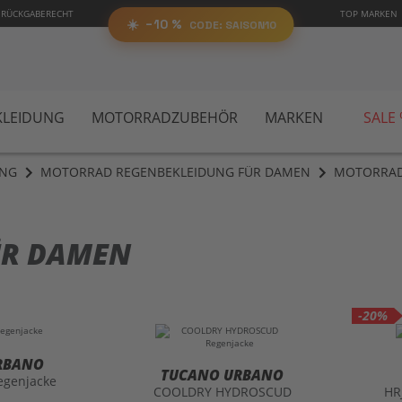
0%
 RÜCKGABERECHT
TOP MARKEN
SAIS
RABATT
AUF ALLES!
☀️
−10 %
CODE:
📋 Code kopieren
CODE: SAISON10
LEIDUNG
MOTORRADZUBEHÖR
MARKEN
SALE
UNG
MOTORRAD REGENBEKLEIDUNG FÜR DAMEN
MOTORRAD
ÜR DAMEN
-20%
RBANO
TUCANO URBANO
egenjacke
COOLDRY HYDROSCUD
HR