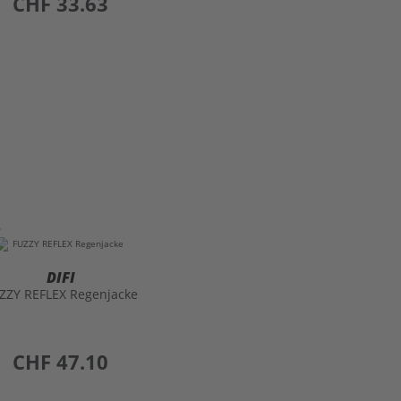
CHF 33.63
DIFI
ZZY REFLEX Regenjacke
preis
CHF 47.10