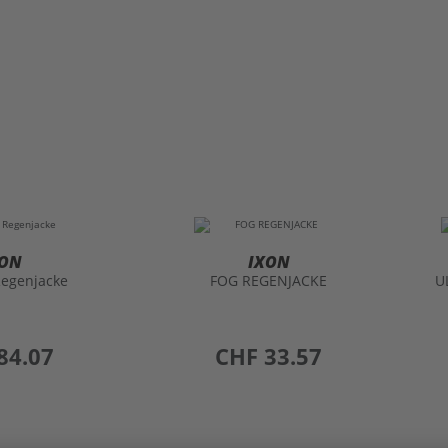
XON
IXON
egenjacke
FOG REGENJACKE
U
84.07
preis
CHF 33.57