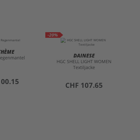
-20%
THÈME
DAINESE
Regenmantel
HGC SHELL LIGHT WOMEN
Textiljacke
100.15
preis
CHF 107.65