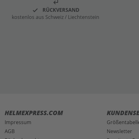
subdirectory_arrow_left
RÜCKVERSAND
kostenlos aus Schweiz / Liechtenstein
HELMEXPRESS.COM
KUNDENSE
Impressum
Größentabell
AGB
Newsletter