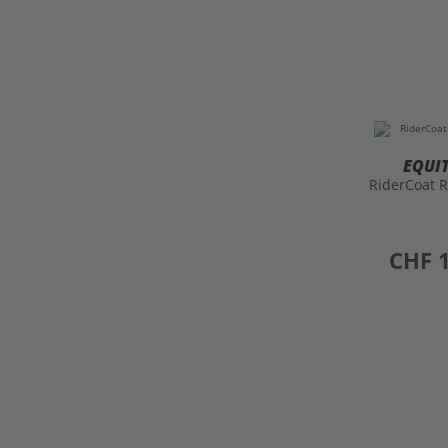
EQUI
RiderCoat 
preis
CHF 