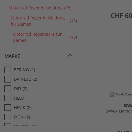
Motorrad Regenbekleidung
(18)
preis
CHF 60
Motorrad Regenbekleidung
(18)
für Damen
Motorrad Regenjacke für
(18)
Damen
MARKE
BERING
(1)
DAINESE
(2)
DIFI
(2)
HELD
(1)
MA
HEVIK
(2)
SWAN Damen
IXON
(2)
MACNA
(1)
preis