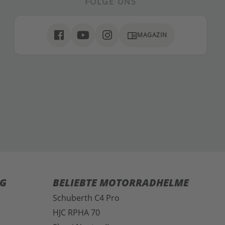
FOLGE UNS
chrome_reader_mode
MAGAZIN
G
BELIEBTE MOTORRADHELME
Schuberth C4 Pro
HJC RPHA 70