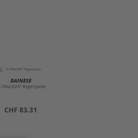
DAINESE
LTRALIGHT Regenjacke
preis
CHF 83.31