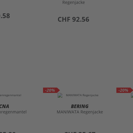
Regenjacke
.58
preis
CHF 92.56
-20%
-20%
CNA
BERING
regenmantel
MANIWATA Regenjacke
preis