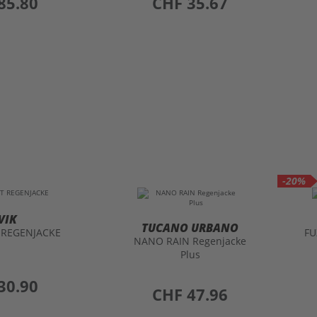
85.80
CHF 35.67
-20%
VIK
TUCANO URBANO
 REGENJACKE
FU
NANO RAIN Regenjacke
Plus
30.90
preis
CHF 47.96