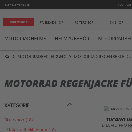
−1
EXPRESS VERSAND
100 TAGE
BIKERSHOP
FAHRRADSHOP
REITERSHOP
SKISHOP
MOTORRADHELME
HELMZUBEHÖR
MOTORRADBEK
MOTORRADBEKLEIDUNG
MOTORRAD REGENBEKLEID
home
MOTORRAD REGENJACKE F
KATEGORIE
TUCANO U
Bikershop
(18)
DILUVIO PRO R
Motorradbekleidung
(18)