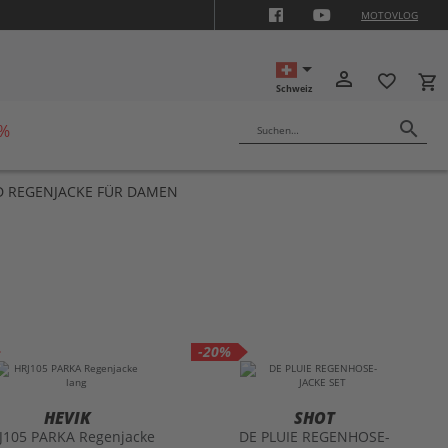
MOTOVLOG
ON10
person_outline
favorite_border
local_grocery_store
Schweiz
search
 %
Suchen…
 REGENJACKE FÜR DAMEN
-20%
HEVIK
SHOT
J105 PARKA Regenjacke
DE PLUIE REGENHOSE-