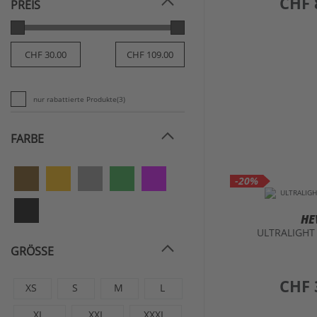
CHF 
PREIS
SHOT
(1)
TUCANO URBANO
(3)
nur rabattierte Produkte
(3)
FARBE
-20%
HE
ULTRALIGHT
GRÖSSE
preis
CHF 
XS
S
M
L
XL
XXL
XXXL