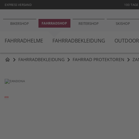
−1
EXPRESS VERSAND
100 TAGE
FAHRRADSHOP
BIKERSHOP
REITERSHOP
SKISHOP
FAHRRADHELME
FAHRRADBEKLEIDUNG
OUTDOOR
FAHRRADBEKLEIDUNG
FAHRRAD PROTEKTOREN
ZA
home
Zum
Ende
der
Bildergalerie
springen