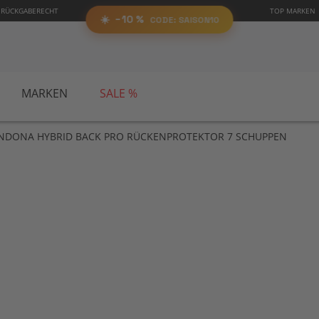
0%
 RÜCKGABERECHT
TOP MARKEN
SAIS
RABATT
AUF ALLES!
☀️
−10 %
CODE:
📋 Code kopieren
CODE: SAISON10
MARKEN
SALE %
NDONA HYBRID BACK PRO RÜCKENPROTEKTOR 7 SCHUPPEN
Zu
Anf
der
Bil
spr