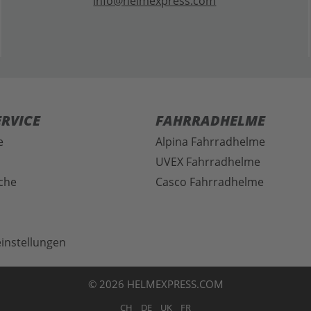
info@helmexpress.com
RVICE
FAHRRADHELME
e
Alpina Fahrradhelme
UVEX Fahrradhelme
che
Casco Fahrradhelme
instellungen
© 2026 HELMEXPRESS.COM
CH
DE
UK
FR