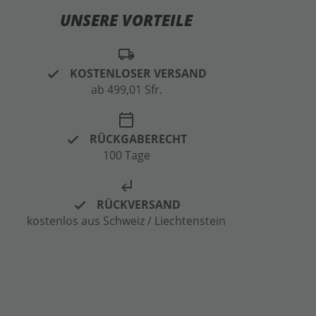
UNSERE VORTEILE
local_shipping
KOSTENLOSER VERSAND
ab 499,01 Sfr.
calendar_today
RÜCKGABERECHT
100 Tage
subdirectory_arrow_left
RÜCKVERSAND
kostenlos aus Schweiz / Liechtenstein