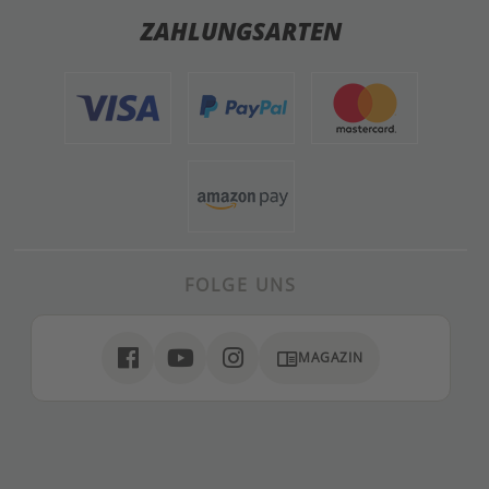
ZAHLUNGSARTEN
FOLGE UNS
chrome_reader_mode
MAGAZIN