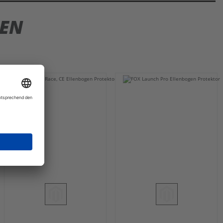
REN
NEU