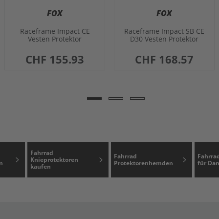
FOX
FOX
Raceframe Impact CE
Raceframe Impact SB CE
Vesten Protektor
D30 Vesten Protektor
CHF 155.93
CHF 168.57
Fahrrad
Fahrrad
Fahrra
Knieprotektoren
n
Protektorenhemden
für Da
kaufen