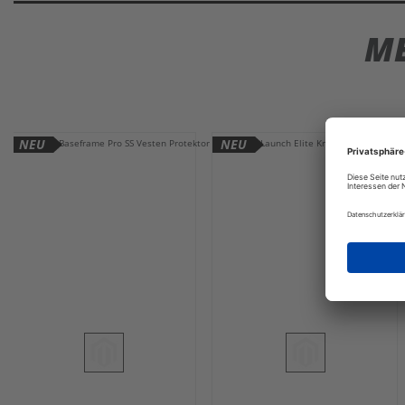
ME
NEU
NEU