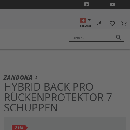
ON10
person_outline
favorite_border
local_grocery_store
Schweiz
search
Suchen…
m
ZANDONA
ang
HYBRID BACK PRO
dergalerie
RÜCKENPROTEKTOR 7
ingen
SCHUPPEN
-21%