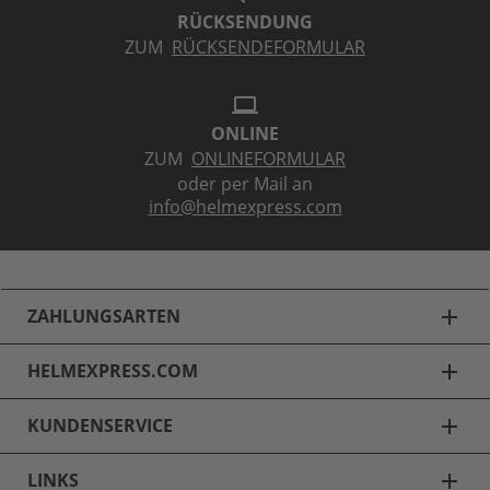
RÜCKSENDUNG
ZUM
RÜCKSENDEFORMULAR
laptop
ONLINE
ZUM
ONLINEFORMULAR
oder per Mail an
info@helmexpress.com
ZAHLUNGSARTEN
add
HELMEXPRESS.COM
add
KUNDENSERVICE
add
LINKS
add