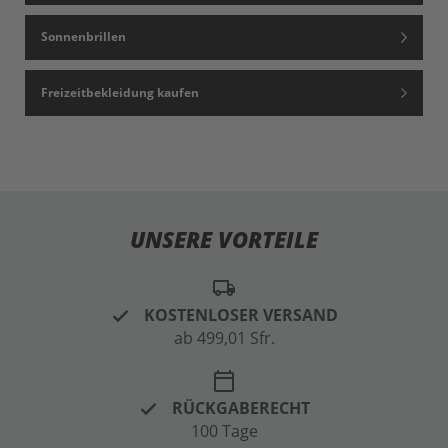
Sonnenbrillen
Freizeitbekleidung kaufen
UNSERE VORTEILE
local_shipping
KOSTENLOSER VERSAND
ab 499,01 Sfr.
calendar_today
RÜCKGABERECHT
100 Tage