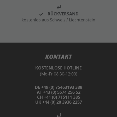
subdirectory_arrow_left
RÜCKVERSAND
kostenlos aus Schweiz / Liechtenstein
KONTAKT
KOSTENLOSE HOTLINE
(Mo-Fr 08:30-12:00)
DE +49 (0) 75463193 388
AT +43 (0) 5574 256 52
CH +41 (0) 715111 385
UK +44 (0) 20 3936 2257
subdirectory_arrow_left