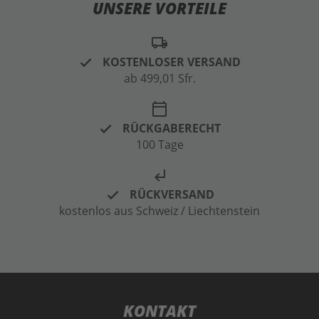
UNSERE VORTEILE
local_shipping
KOSTENLOSER VERSAND
ab 499,01 Sfr.
calendar_today
RÜCKGABERECHT
100 Tage
subdirectory_arrow_left
RÜCKVERSAND
kostenlos aus Schweiz / Liechtenstein
KONTAKT