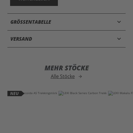
keyboard_arrow_down
GRÖSSENTABELLE
keyboard_arrow_down
VERSAND
MEHR STÖCKE
Alle Stöcke
arrow_forward
NEU