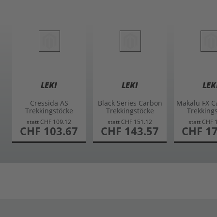
LEKI
LEKI
LEK
Cressida AS
Black Series Carbon
Makalu FX C
Trekkingstöcke
Trekkingstöcke
Trekking
schwarz 90-125cm
schwarz 100-135cm
schwarz 11
statt
CHF 109.12
statt
CHF 151.12
statt
CHF 
sonderangebot
CHF 103.67
sonderangebot
CHF 143.57
sonderangeb
CHF 17