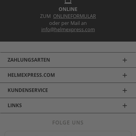
laptop
ONLINE
ZUM
ONLINEFORMULAR
oder per Mail an
info@helmexpress.com
ZAHLUNGSARTEN
add
HELMEXPRESS.COM
add
KUNDENSERVICE
add
LINKS
add
FOLGE UNS
Fahrradhelme