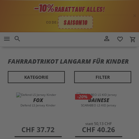
−10%
RABATT
AUF ALLES!
✕
SAISON10
CODE:
Direkt
person_outline
menu
search
favorite_border
local_grocery_store
zum
Inhalt
FAHRRADTRIKOT LANGARM FÜR KINDER
KATEGORIE
FILTER
-20%
FOX
DAINESE
Defend LS Jersey Kinder
SCARABEO LS KID Jersey
statt
50,13 CHF
preis
CHF 37.72
preis
CHF 40.26