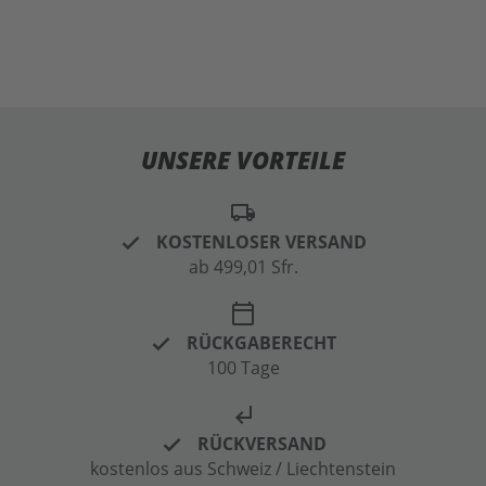
UNSERE VORTEILE
local_shipping
KOSTENLOSER VERSAND
ab 499,01 Sfr.
calendar_today
RÜCKGABERECHT
100 Tage
subdirectory_arrow_left
RÜCKVERSAND
kostenlos aus Schweiz / Liechtenstein