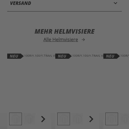
keyboard_arrow_down
VERSAND
MEHR HELMVISIERE
Alle Helmvisiere
arrow_forward
NEU
NEU
NEU