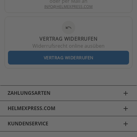
oder per Mail an
INFO@HELMEXPRESS.COM
undo
VERTRAG WIDERRUFEN
Widerrufsrecht online ausüben
VERTRAG WIDERRUFEN
ZAHLUNGSARTEN
add
HELMEXPRESS.COM
add
KUNDENSERVICE
add