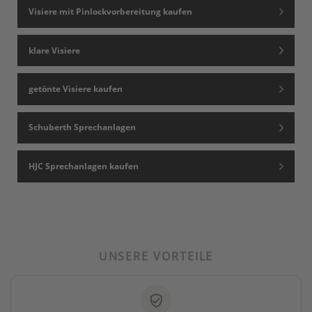
Visiere mit Pinlockvorbereitung kaufen
klare Visiere
getönte Visiere kaufen
Schuberth Sprechanlagen
HJC Sprechanlagen kaufen
UNSERE VORTEILE
verified_user