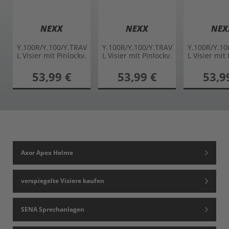
NEXX
NEXX
NEX
Y.100R/Y.100/Y.TRAV
Y.100R/Y.100/Y.TRAV
Y.100R/Y.10
L Visier mit Pinlockv.
L Visier mit Pinlockv.
L Visier mit 
verspiegelt
verspiegelt
verspie
53,99 €
53,99 €
53,9
Axor Apex Helme
verspiegelte Visiere kaufen
SENA Sprechanlagen