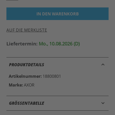
IN DEN WARENKORB
AUF DIE MERKLISTE
Liefertermin:
Mo., 10.08.2026 (D)
keyboard_arrow_up
PRODUKTDETAILS
Artikelnummer:
18800801
Marke:
AXOR
keyboard_arrow_down
GRÖSSENTABELLE