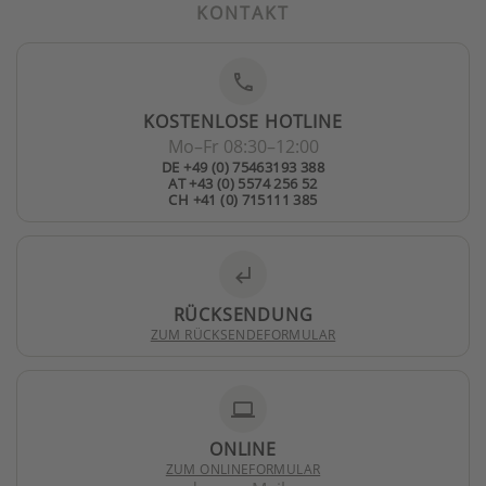
KONTAKT
phone
KOSTENLOSE HOTLINE
Mo–Fr 08:30–12:00
DE +49 (0) 75463193 388
AT +43 (0) 5574 256 52
CH +41 (0) 715111 385
subdirectory_arrow_left
RÜCKSENDUNG
ZUM RÜCKSENDEFORMULAR
laptop
ONLINE
ZUM ONLINEFORMULAR